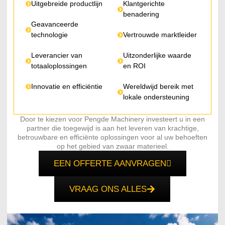
Uitgebreide productlijn
Klantgerichte
benadering
Geavanceerde
technologie
Vertrouwde marktleider
Leverancier van
Uitzonderlijke waarde
totaaloplossingen
en ROI
Innovatie en efficiëntie
Wereldwijd bereik met
lokale ondersteuning
Door te kiezen voor Pengde Machinery investeert u in een
partner die toegewijd is aan het leveren van krachtige,
betrouwbare en efficiënte oplossingen voor al uw behoeften
op het gebied van zwaar materieel.
EEN OFFERTE AANVRAGEN
VRAAG ONS ALLES