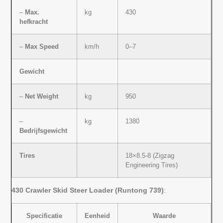
–
Max.
kg
430
hefkracht
–
Max Speed
km/h
0–7
Gewicht
–
Net Weight
kg
950
–
kg
1380
Bedrijfsgewicht
Tires
18×8.5-8 (Zigzag
Engineering Tires)
430 Crawler Skid Steer Loader (Runtong 739)
:
Specificatie
Eenheid
Waarde