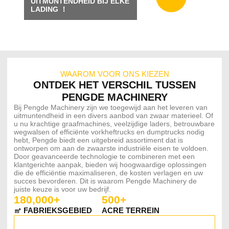
UITMUNTENDHEID BIJ ELKE
LADING ！
WAAROM VOOR ONS KIEZEN
ONTDEK HET VERSCHIL TUSSEN
PENGDE MACHINERY
Bij Pengde Machinery zijn we toegewijd aan het leveren van
uitmuntendheid in een divers aanbod van zwaar materieel. Of
u nu krachtige graafmachines, veelzijdige laders, betrouwbare
wegwalsen of efficiënte vorkheftrucks en dumptrucks nodig
hebt, Pengde biedt een uitgebreid assortiment dat is
ontworpen om aan de zwaarste industriële eisen te voldoen.
Door geavanceerde technologie te combineren met een
klantgerichte aanpak, bieden wij hoogwaardige oplossingen
die de efficiëntie maximaliseren, de kosten verlagen en uw
succes bevorderen. Dit is waarom Pengde Machinery de
juiste keuze is voor uw bedrijf.
180,000+
500+
㎡ FABRIEKSGEBIED
ACRE TERREIN