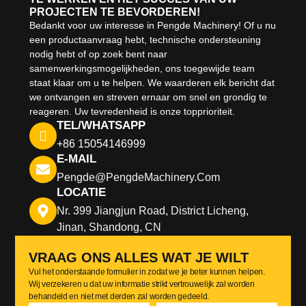
PROJECTEN TE BEVORDEREN!
Bedankt voor uw interesse in Pengde Machinery! Of u nu
een productaanvraag hebt, technische ondersteuning
nodig hebt of op zoek bent naar
samenwerkingsmogelijkheden, ons toegewijde team
staat klaar om u te helpen. We waarderen elk bericht dat
we ontvangen en streven ernaar om snel en grondig te
reageren. Uw tevredenheid is onze topprioriteit.
TEL/WHATSAPP
+86 15054146999
E-MAIL
Pengde@pengdeMachinery.com
LOCATIE
Nr. 399 Jiangjun Road, District Licheng,
Jinan, Shandong, CN
VRAAG ONS ALLES WAT JE WILT
Vul het onderstaande formulier in zodat we je beter kunnen helpen.
Wij verzekeren u dat uw informatie strikt vertrouwelijk zal worden
behandeld en niet met derden zal worden gedeeld.