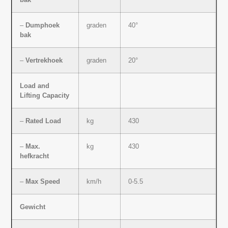
–
Dumphoek
graden
40°
bak
–
Vertrekhoek
graden
20°
Load and
Lifting Capacity
–
Rated Load
kg
430
–
Max.
kg
430
hefkracht
–
Max Speed
km/h
0-5.5
Gewicht