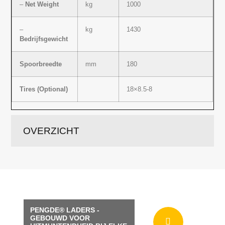
–
Net Weight
kg
1000
–
kg
1430
Bedrijfsgewicht
Spoorbreedte
mm
180
Tires (Optional)
18×8.5-8
OVERZICHT
PENGDE® LADERS -
GEBOUWD VOOR