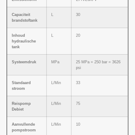
Capaciteit
L
30
brandstoftank
Inhoud
L
20
hydraulische
tank
Systeemdruk
MPa
25 MPa = 250 bar = 3626
psi
Standaard
L/Min
33
stroom
Reispomp
L/Min
75
Debiet
Aanvullende
L/Min
10
pompstroom