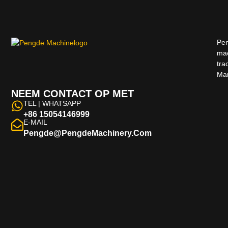
Pen
mac
tra
Man
NEEM CONTACT OP MET
TEL | WHATSAPP
+86 15054146999
E-MAIL
Pengde@pengdeMachinery.com