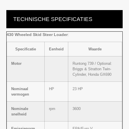
TECHNISCHE SPECIFICATIES
430 Wheeled Skid Steer Loader
:
Specificatie
Eenheid
Waarde
Motor
Runtong 739 / Optional:
Briggs & Stratton Twin-
Cylinder, Honda GX690
Nominaal
HP
23 HP
vermogen
Nominale
rpm
3600
snelheid
Emissienorm
EPA/Euro V