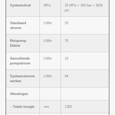
Systeemdruk
MPa
25 MPa = 250 bar = 3626
psi
Standaard
L/Min
33
stroom
Reispomp
L/Min
75
Debiet
Aanvullende
L/Min
10
pompstroom
Systeemstroom
L/Min
44
werken
Afmetingen
–
Totale hoogte
mm
1350