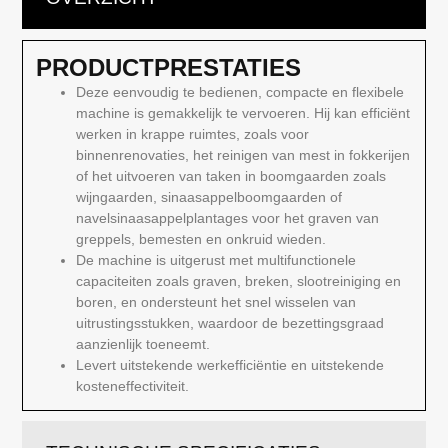
PRODUCTPRESTATIES
Deze eenvoudig te bedienen, compacte en flexibele
machine is gemakkelijk te vervoeren. Hij kan efficiënt
werken in krappe ruimtes, zoals voor
binnenrenovaties, het reinigen van mest in fokkerijen
of het uitvoeren van taken in boomgaarden zoals
wijngaarden, sinaasappelboomgaarden of
navelsinaasappelplantages voor het graven van
greppels, bemesten en onkruid wieden.
De machine is uitgerust met multifunctionele
capaciteiten zoals graven, breken, slootreiniging en
boren, en ondersteunt het snel wisselen van
uitrustingsstukken, waardoor de bezettingsgraad
aanzienlijk toeneemt.
Levert uitstekende werkefficiëntie en uitstekende
kosteneffectiviteit.