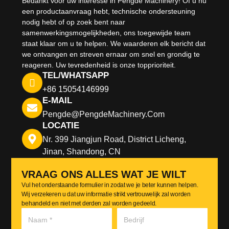
Bedankt voor uw interesse in Pengde Machinery! Of u nu
een productaanvraag hebt, technische ondersteuning
nodig hebt of op zoek bent naar
samenwerkingsmogelijkheden, ons toegewijde team
staat klaar om u te helpen. We waarderen elk bericht dat
we ontvangen en streven ernaar om snel en grondig te
reageren. Uw tevredenheid is onze topprioriteit.
TEL/WHATSAPP
+86 15054146999
E-MAIL
Pengde@pengdeMachinery.com
LOCATIE
Nr. 399 Jiangjun Road, District Licheng,
Jinan, Shandong, CN
VRAAG ONS ALLES WAT JE WILT
Vul het onderstaande formulier in zodat we je beter kunnen helpen.
Wij verzekeren u dat uw informatie strikt vertrouwelijk zal worden
behandeld en niet met derden zal worden gedeeld.