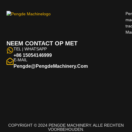
Pen
mac
tra
Man
NEEM CONTACT OP MET
TEL | WHATSAPP
+86 15054146999
E-MAIL
Pengde@pengdeMachinery.com
COPYRIGHT © 2024 PENGDE MACHINERY. ALLE RECHTEN
VOORBEHOUDEN.